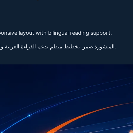
ponsive layout with bilingual reading support.
تصفّح جميع مقالات Vensco المنشورة ضمن تخطيط منظم يدعم القراءة العربية والإنجليزية على اللابتوب والموبايل.