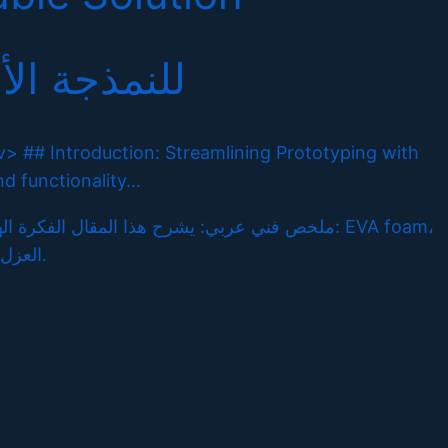
للنمذجة الأو
v> ## Introduction: Streamlining Prototyping with
nd functionality…
ملخص فني عربي: يشرح هذا المقال الفك: EVA foam،
فوم إيثيلين فينيل أسيتات EVA، polyethylene foam، فوم البولي إيثيلين، thermal insulation، العزل الحراري والفاصل الحراري.