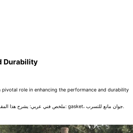
 Durability
a pivotal role in enhancing the performance and durability
ملخص فني عربي: يشرح هذا المقال الفكرة الهندسية الأساسية، خصائص المادة، اعتبارات الاختيار، وتأثيرها على الأداء والمتانة وسلامة التطبيق. ويركّز على مصطلحات مثل: gasket، جوان مانع للتسرب.