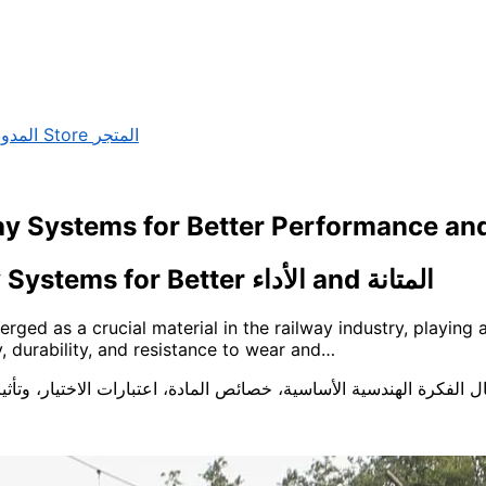
المدون
Store
المتجر
ay Systems for Better Performance and
كيف المطاط is Used in Various Railway Systems for Better الأداء and المتانة
ged as a crucial material in the railway industry, playing 
y, durability, and resistance to wear and…