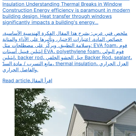
Insulation Understanding Thermal Breaks in Window
Construction Energy efficiency is paramount in modern
building design. Heat transfer through windows
significantly impacts a building's energy…
ملخص فني عربي: يشرح هذا المقال الفكرة الهندسية الأساسية،
خصائص المادة، اعتبارات الاختيار، وتأثيرها على الأداء والمتانة
وسلامة التطبيق. ويركّز على مصطلحات مثل: EVA foam، فوم
إيثيلين فينيل أسيتات EVA، polyethylene foam، فوم البولي
إيثيلين، backer rod، حبل الحشو الخلفي Backer Rod، sealant،
مانع التسرب / مادة السدّ، thermal insulation، العزل الحراري
والفاصل الحراري.
Read article
اقرأ المقال