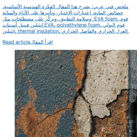
ملخص فني عربي: يشرح هذا المقال الفكرة الهندسية الأساسية،
خصائص المادة، اعتبارات الاختيار، وتأثيرها على الأداء والمتانة
وسلامة التطبيق. ويركّز على مصطلحات مثل: EVA foam، فوم
إيثيلين فينيل أسيتات EVA، polyethylene foam، فوم البولي
إيثيلين، thermal insulation، العزل الحراري والفاصل الحراري.
Read article
اقرأ المقال