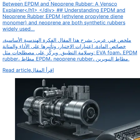
Between EPDM and Neoprene Rubber: A Vensco
Explainer</h1> </div> ## Understanding EPDM and
Neoprene Rubber EPDM (ethylene propylene diene
monomer) and neoprene are both synthetic rubbers
widely used…
ملخص فني عربي: يشرح هذا المقال الفكرة الهندسية الأساسية،
خصائص المادة، اعتبارات الاختيار، وتأثيرها على الأداء والمتانة
وسلامة التطبيق. ويركّز على مصطلحات مثل: EVA foam، EPDM
rubber، مطاط EPDM، neoprene rubber، مطاط النيوبرين.
Read article
اقرأ المقال